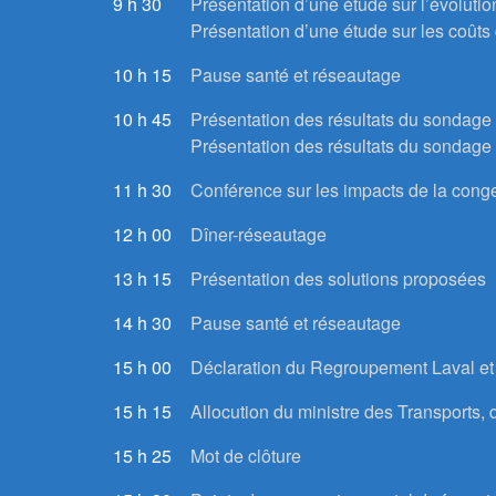
9 h 30
Présentation d’une étude sur l’évoluti
Présentation d’une étude sur les coûts
10 h 15
Pause santé et réseautage
10 h 45
Présentation des résultats du sondage 
Présentation des résultats du sondage
11 h 30
Conférence sur les impacts de la conge
12 h 00
Dîner-réseautage
13 h 15
Présentation des solutions proposées
14 h 30
Pause santé et réseautage
15 h 00
Déclaration du Regroupement Laval et
15 h 15
Allocution du ministre des Transports, d
15 h 25
Mot de clôture